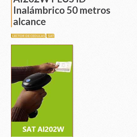
Inalámbrico 50 metros
alcance
LECTOR DE CEDULAS
SAT
Repro
de
vídeo