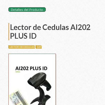
Detalles del Producto
Lector de Cedulas AI202
PLUS ID
LECTOR DE CEDULAS
SAT
Repro
de
vídeo